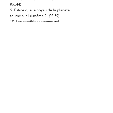
(06:44)
9. Est-ce que le noyau de la planète
tourne sur lui-même ? (03:59)
10. Les conditionnements qui
empêchent l’humanité à faire des
prises de conscience (06:50)
11. Notre éveil de conscience va-t-il
nous donner la force de traverser le
passage ? (08:05)
12. Imaginer le nouveau monde
(04:39)
13. Message de Sananda (14:09)
14. Offrande d’Amour (10:43)
ACT Diffusion