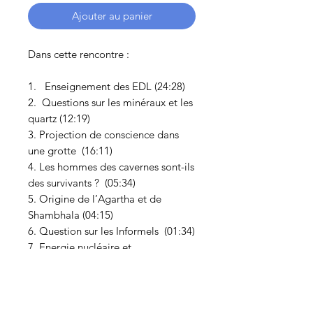
Ajouter au panier
Dans cette rencontre :
1. Enseignement des EDL (24:28)
2. Questions sur les minéraux et les
quartz (12:19)
3. Projection de conscience dans
une grotte (16:11)
4. Les hommes des cavernes sont-ils
des survivants ? (05:34)
5. Origine de l’Agartha et de
Shambhala (04:15)
6. Question sur les Informels (01:34)
7. Energie nucléaire et
transformation de la Terre (03:38)
8. Pouvez-vous nous parler de
l’Esprit Saint ? (04:37)
9. Manifestation d’Etres - Travail