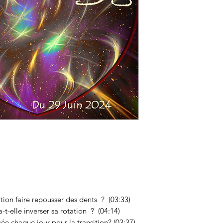
ation faire repousser des dents ? (03:33)
a-t-elle inverser sa rotation ? (04:14)
ée chaque jour pour la transition? (03:37)