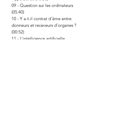
09 - Question sur les ordinateurs
(05:40)
10 - Y a-t-il contrat d’âme entre
donneurs et receveurs d’organes ?
(00:52)
11 - L’intelligence artificielle
représente-t-elle un danger ? (02:23)
12– Les objets vendus pour nous
protéger des ondes
informatiques (02:30)
13 - L’Amour est vibration, la
compassion l’est-elle aussi ? (01:18)
14 - Travail (01:58)
15 - Message de Jésus - Montée
vibratoire (15:29)
16 - Offrande d’Amour (03:04)