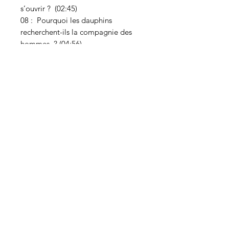
s’ouvrir ? (02:45)
08 : Pourquoi les dauphins
recherchent-ils la compagnie des
hommes ? (04:56)
09 : Mettre un rideau de lumière
autour de nous (02:03)
10 : Lors de la transition tous les
plans s’élèveront, les âmes se
retrouveront-elles ? (03:48)
11 : Travail (40:06)
12 : Messages du dimanche matin
(27:14)
Durée 124 minutes
ACT Diffusion