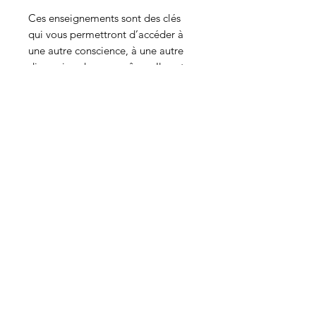
Ces enseignements sont des clés
qui vous permettront d’accéder à
une autre conscience, à une autre
dimension de vous-mêmes Ils ont
été donnés par différents Etres de
Lumière qui ont mis dans leurs
mots, en plus de l’Energie Amour,
une énergie qui leur est propre.
Les textes sont destinés à être lus «
par hasard », c’est pour cette raison
qu’ils ne sont pas classés par thème
ou dans un ordre précis.
ACT Diffusion