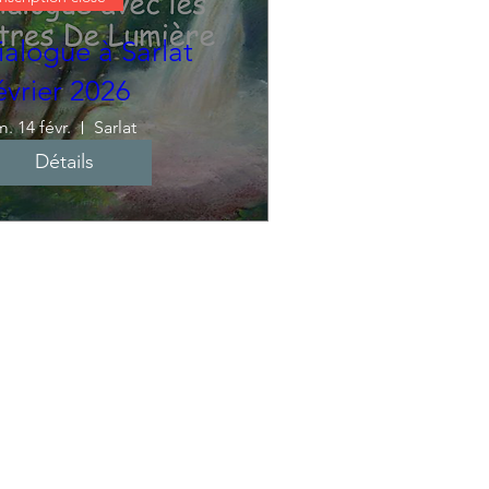
ialogue à Sarlat
évrier 2026
. 14 févr.
Sarlat
Détails