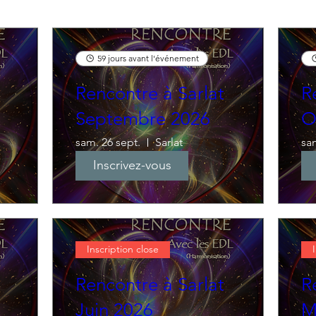
59 jours avant l'événement
Rencontre à Sarlat
R
Septembre 2026
O
sam. 26 sept.
Sarlat
sam
Inscrivez-vous
Inscription close
Rencontre à Sarlat
R
Juin 2026
M