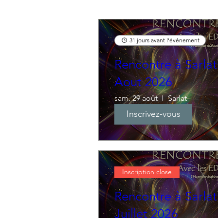
31 jours avant l'événement
Rencontre à Sarlat
Aout 2026
sam. 29 août
Sarlat
Inscrivez-vous
Inscription close
Rencontre à Sarlat
Juillet 2026