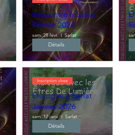
Rencontre à Sarlat
D
Février 2026
F
sam. 28 févr.
Sarlat
sam
Détails
Inscription close
Dialogue à Sarlat
Janvier 2026
sam. 17 janv.
Sarlat
Détails