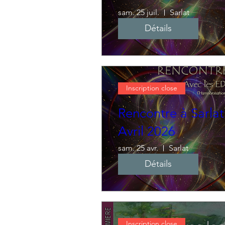
sam. 25 juil.
Sarlat
Détails
Inscription close
Rencontre à Sarlat
Avril 2026
sam. 25 avr.
Sarlat
Détails
Inscription close