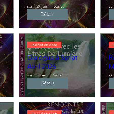
sam. 27 juin
Sarlat
sa
Détails
Inscription close
Dialogue à Sarlat
R
Avril 2026
M
sam. 11 avr.
Sarlat
sa
Détails
Inscription close