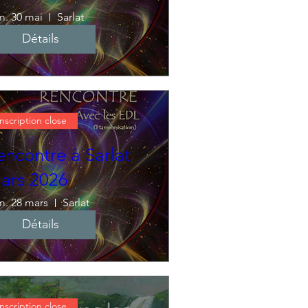
m. 30 mai
Sarlat
Détails
Inscription close
encontre à Sarlat
ars 2026
m. 28 mars
Sarlat
Détails
Inscription close