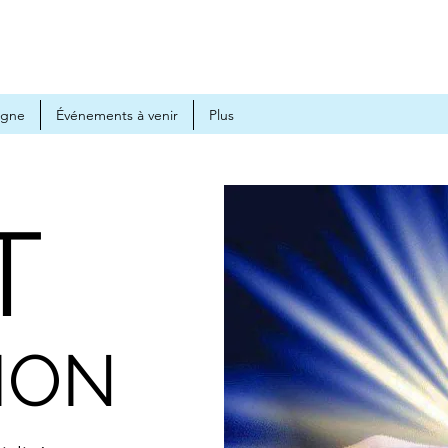
igne
Événements à venir
Plus
T
ION