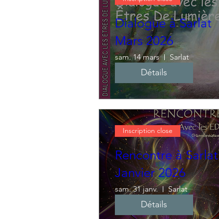
Dialogue à Sarlat
Mars 2026
sam. 14 mars
Sarlat
Détails
Inscription close
Rencontre à Sarlat
Janvier 2026
sam. 31 janv.
Sarlat
Détails