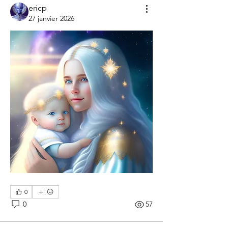
ericp
27 janvier 2026
0
0
57