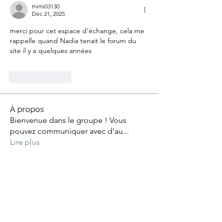
mimi03130
Dec 21, 2025
merci pour cet espace d'échange, cela me 
rappelle quand Nadia tenait le forum du 
site il y a quelques années
Like
Reply
À propos
Bienvenue dans le groupe ! Vous
pouvez communiquer avec d'au
...
Lire plus
membres
mayuri Wankar
S'abonner
Gilles Tarlet
S'abonner
Gilles Tarlet