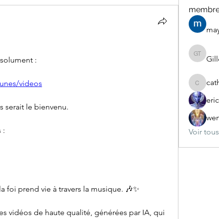
membre
may
Gill
Gilles Ta
solument :
cat
unes/videos
catherin
eri
s serait le bienvenu.
wen
 :
Voir tou
la foi prend vie à travers la musique. 🎶✨
 vidéos de haute qualité, générées par IA, qui 