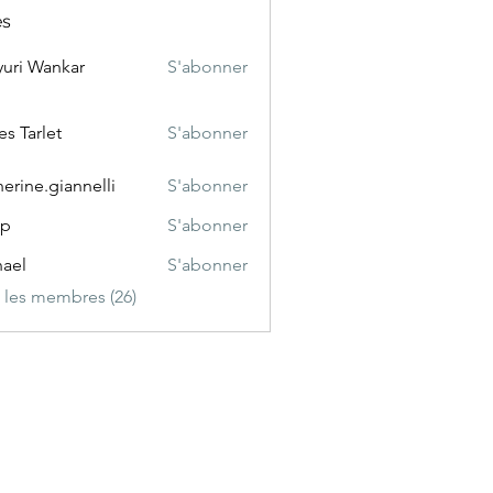
s
uri Wankar
S'abonner
es Tarlet
S'abonner
rlet
herine.giannelli
S'abonner
e.giannelli
cp
S'abonner
ael
S'abonner
s les membres (26)