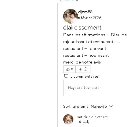
djzm88
6 février 2026
élaircissement
Dans les affirmations ....Dieu dev
rajeunissant et restaurant......
restaurant = rénovant 
restaurant = nourrisant
merci de votre avis 
0
3 commentaires
Napišite komentar...
Sortiraj prema:
Najnovije
nat.ducielalaterre
14. velj