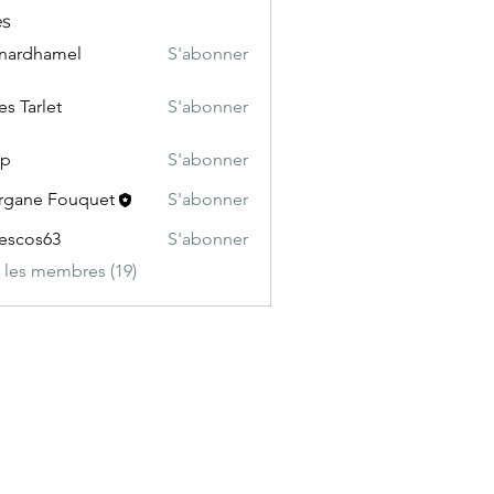
s
nardhamel
S'abonner
hamel
es Tarlet
S'abonner
rlet
cp
S'abonner
gane Fouquet
S'abonner
escos63
S'abonner
s63
s les membres (19)