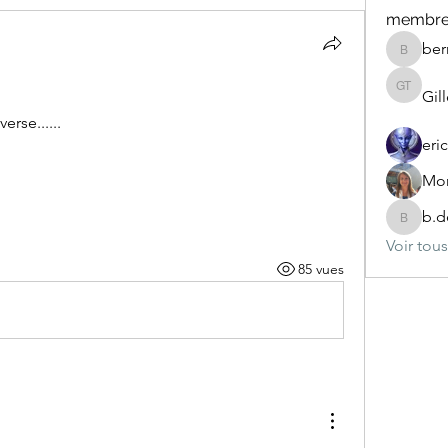
membre
ber
bernard
Gill
Gilles Ta
erse......
eri
Mor
b.d
b.desco
Voir tou
85 vues